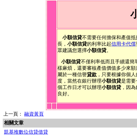
小額信貸
不需要任何擔保和產值抵
長，
小額信貸
的利率比起
信用卡
代償
眾建議您選擇
小額信貸
。
小額信貸
不僅利率低而且手續還簡
樣麻煩，還要審核產值價值多少來額
屬於一種信譽
貸款
，只要根據你個人
度，當然在銀行辦理
小額信貸
是需要
個工作日才可以辦理
小額信貸
，因為
良好。
上一頁：
融資黃頁
相關文章
凱基推數位信貸借貸