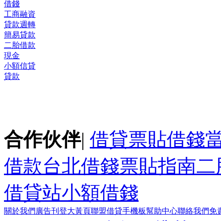
借錢
工商融資
貸款週轉
簡易貸款
二胎借款
現金
小額信貸
貸款
合作伙伴
|
借貸
票貼
借錢
借款
台北借錢
票貼指南
二
借貸站
小額借錢
關於我們
廣告刊登
大黃頁聯盟
借貸手機板
幫助中心
聯絡我們
免