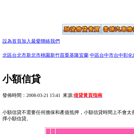
設為首頁
加入最愛
聯絡我們
北區
台北市
新北市
桃園
新竹
苗栗
基隆
宜蘭
中區
台中市
台中
彰化
小額信貸
發佈時間：2008-03-21 15:41 來源:
借貸黃頁指南
小額信貸不需要任何擔保和產值抵押，小額信貸時間上不會太
擇小額信貸。